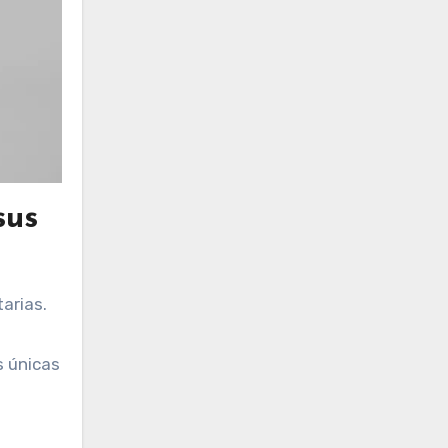
sus
arias.
s únicas