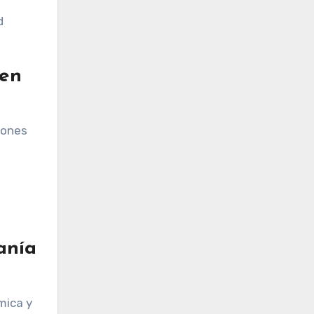
d
 en
ciones
anía
mica y