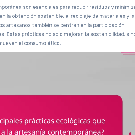
 la obtención sostenible, el reciclaje de materiales y la
 Los artesanos también se centran en la participación
s. Estas prácticas no solo mejoran la sostenibilidad, sin
mueven el consumo ético.