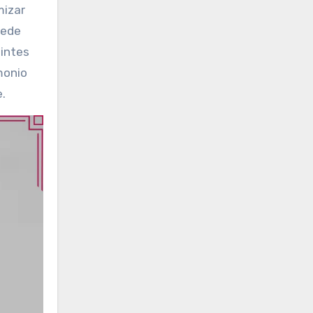
mizar
uede
tintes
monio
e.