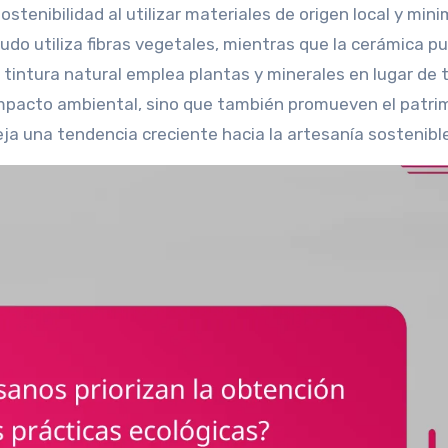
stenibilidad al utilizar materiales de origen local y mini
nudo utiliza fibras vegetales, mientras que la cerámica p
la tintura natural emplea plantas y minerales en lugar de 
 impacto ambiental, sino que también promueven el patri
eja una tendencia creciente hacia la artesanía sostenibl