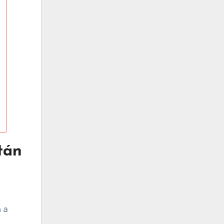
tán
n a