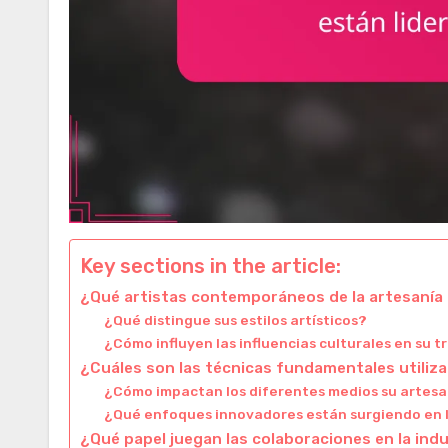
Key sections in the article:
¿Qué artistas contemporáneos de la artesanía 
¿Qué distingue sus estilos artísticos?
¿Cómo influyen las influencias culturales en su t
¿Cuáles son las técnicas fundamentales utiliza
¿Cómo impactan los diferentes medios su artes
¿Qué enfoques innovadores están surgiendo en
¿Qué papel juegan las colaboraciones en la indu