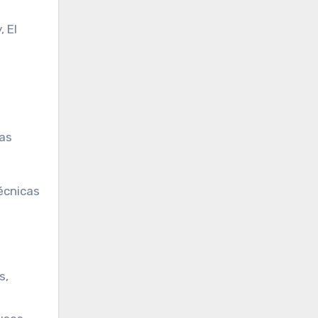
 El
vas
técnicas
s,