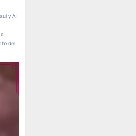
ui y Ai
te
nte del