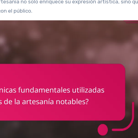
rtesanía no solo enriquece su expresión artística, sino q
n el público.