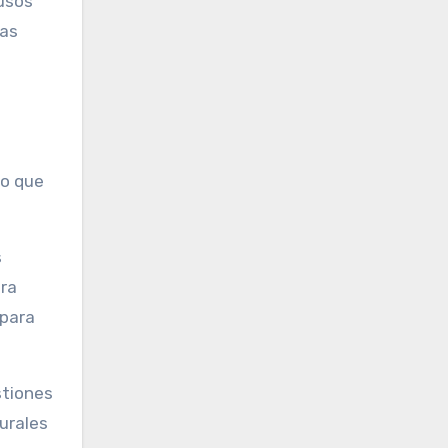
 usos
vas
lo que
s
era
 para
stiones
urales