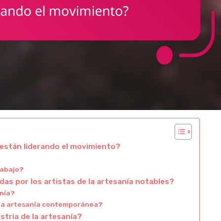
están liderando el movimiento?
rabajo?
das por los artistas de la artesanía notables?
anía?
 la artesanía contemporánea?
stria de la artesanía?