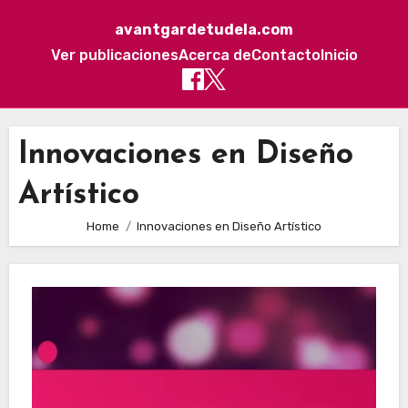
avantgardetudela.com
Ver publicaciones
Acerca de
Contacto
Inicio
Skip to content
Innovaciones en Diseño
Artístico
Home
Innovaciones en Diseño Artístico